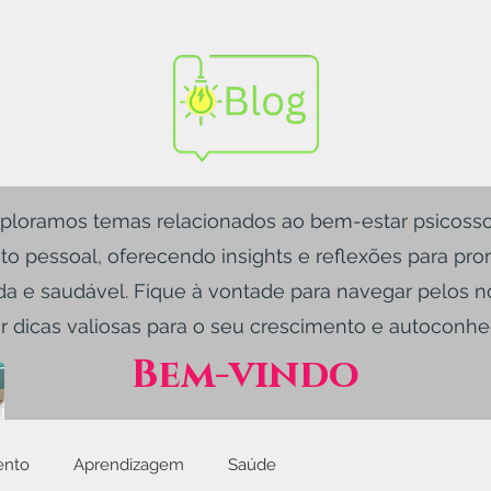
ploramos temas relacionados ao bem-estar psicosso
o pessoal, oferecendo insights e reflexões para pr
da e saudável. Fique à vontade para navegar pelos n
r dicas valiosas para o seu crescimento e autoconh
Bem-vindo
ento
Aprendizagem
Saúde