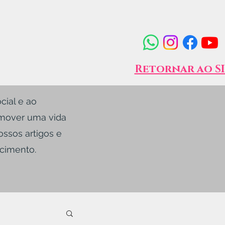
Retornar ao S
cial e ao
omover uma vida
ossos artigos e
ecimento.