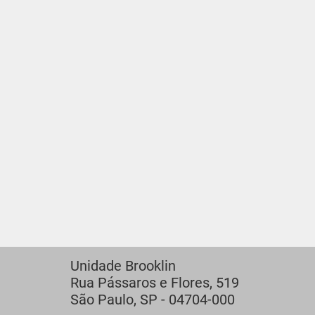
Unidade Brooklin
Rua Pássaros e Flores, 519
São Paulo, SP - 04704-000